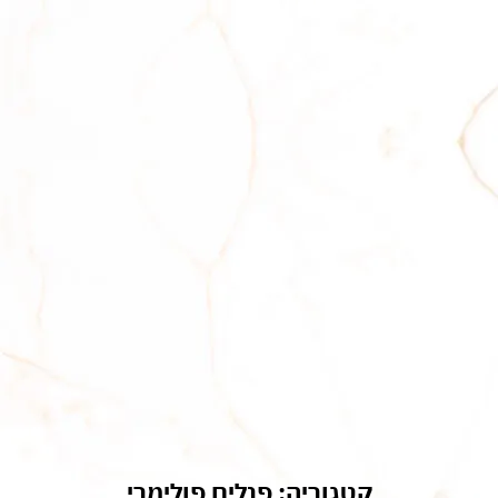
קטגוריה: פנלים פולימרי