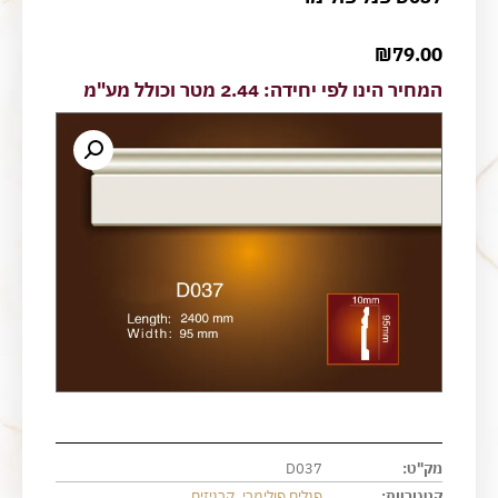
₪
79.00
המחיר הינו לפי יחידה: 2.44 מטר וכולל מע"מ
מק"ט:
D037
קטגוריות:
פנלים פולימרי
,
קרניזים