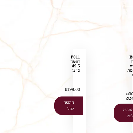
F011
B
ז
רוזטה
ח
49.5
מת
ס"מ
₪
199.00
₪
3
₪
2
הוספה
לסל
וספה
סל