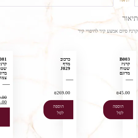
תיאור
קרניז סיום אמצע קיר לחיפויי קיר
B003
כרכוב
081
קרניז
מדף
קרני
שטוח
J029
שטו
מדוגם
בדוג
צמה
₪
269.00
₪
45.00
0.00
4.00
הוספה
הוספה
לסל
לסל
ה
ל