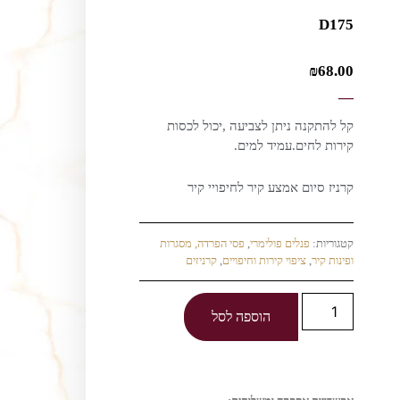
D175
₪
68.00
—
קל להתקנה ניתן לצביעה ,יכול לכסות
קירות לחים.עמיד למים.
קרניז סיום אמצע קיר לחיפויי קיר
קטגוריות:
פנלים פולימרי
,
פסי הפרדה, מסגרות
ופינות קיר
,
ציפוי קירות וחיפויים
,
קרניזים
הוספה לסל