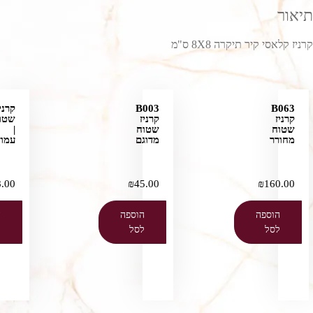
תיאור
קרניז קלאסי קיר תיקרה 8X8 ס"מ
B063
B003
קרני
קרניז
קרניז
שטו
שטוח
שטוח
|
מחורר
מדוגם
עמוד
8.00
₪
45.00
₪
160.00
הוספה
הוספה
ה
לסל
לסל
ל