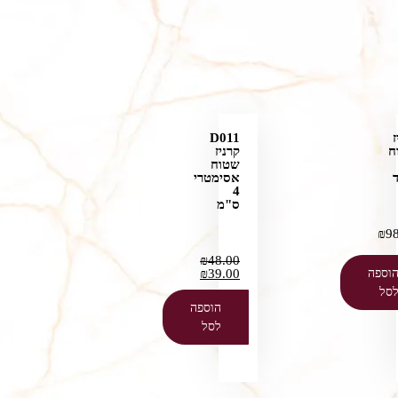
ז
D011
ח
קרניז
שטוח
אסימטרי
4
ס"מ
₪
9
₪
48.00
וספה
39.00
₪
סל
הוספה
לסל