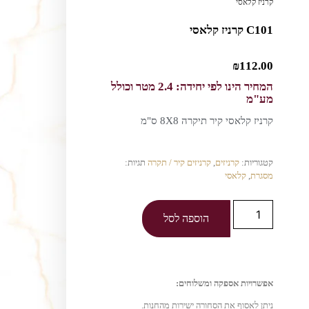
קרניז קלאסי
C101 קרניז קלאסי
₪
112.00
המחיר הינו לפי יחידה: 2.4 מטר וכולל
מע"מ
קרניז קלאסי קיר תיקרה 8X8 ס"מ
קטגוריות:
קרניזים
,
קרניזים קיר / תקרה
תגיות:
מסגרת
,
קלאסי
הוספה לסל
אפשרויות אספקה ומשלוחים:
ניתן לאסוף את הסחורה ישירות מהחנות.