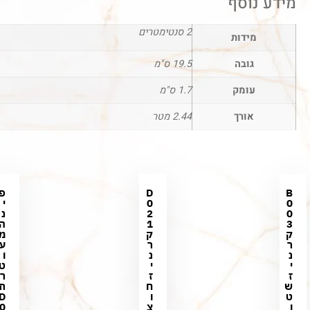
מידע נוסף
2 סנטימטרים
מידות
גובה
19.5 ס"מ
עומק
1.7 ס"מ
אורך
2.44 מטר
B
D
פ
0
0
י
0
2
נ
3
1
ה
ק
ק
מ
ר
ר
ע
נ
נ
ו
י
י
ט
ז
ז
ר
ש
ח
ת
ט
ו
D
ו
צ
0