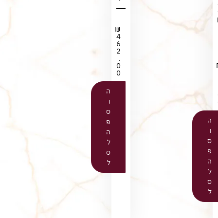
₪
4
6
2
.
0
0
ה
ו
ס
ה
פ
ו
ה
ס
ל
פ
ס
ה
ל
ל
ס
ל