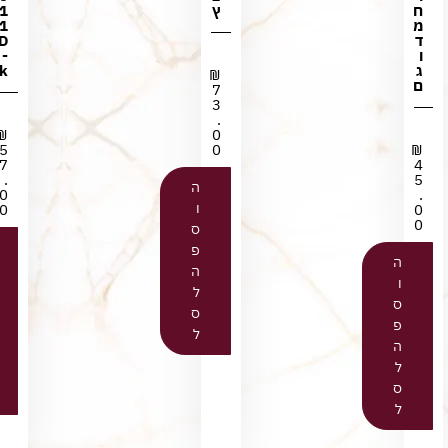
ח
ץ
1
מ
1
ד
D
ו
-
ג
k
₪
ם
7
3
.
₪
0
5
0
₪
7
4
.
5
ה
0
.
ו
0
0
0
ס
פ
ה
ה
ו
ל
ס
ס
פ
ל
ה
ל
ס
ל