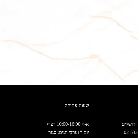
שעות פתיחה
א-ה 10:00-16:00 רצוף
יום ו' וערבי חגים: סגור