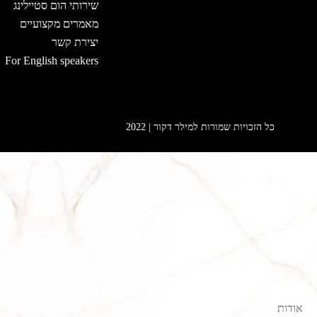
שירותי הום סטיילינג
מאמרים מקצועיים
יצירת קשר
For English speakers
כל הזכויות שמורות למילר דקור | 2022
אודות