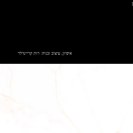
איפיון, עיצוב ובניה: רות קריינדלר