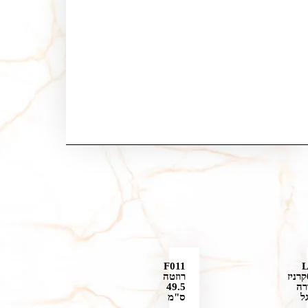
F011
018קרניז
רוזטה
רה
49.5
ל
ס"מ