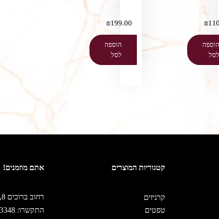
₪
199.00
₪
110
וספה
הוספה
סל
לסל
קטגוריות המוצרים
אתם מוזמנים!
רחוב ברוכים 8, ירושלים
קרניזים
טפטים
התקשרו: 02-5333348