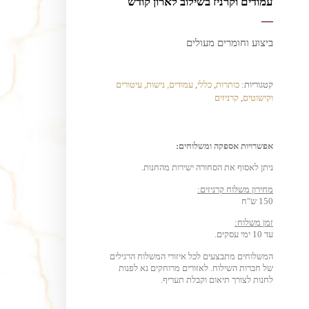
עמודים וקרניז בשילוב לארון קודש
—
ביצוע וחומרים מעולים
קטגוריות:
כותרות
,
כללי
,
עמודים, נישות, עיטורים
וקישוטים
,
קרניזים
אפשרויות אספקה ומשלוחים:
ניתן לאסוף את הסחורה ישירות מהחנות.
מחירון משלוח קרניזים:
150 ש"ח
זמן משלוח:
עד 10 ימי עסקים.
המשלוחים מתבצעים לכל איזורי המשלוח הרגילים
של חברות השילוח. לאזורים מרוחקים נא לפנות
לחנות לצורך תיאום וקבלת תעריף.