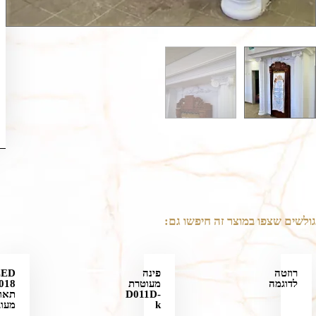
גולשים שצפו במוצר זה חיפשו גם:
רוזטה
פינה
LED
לדוגמה
מעוטרת
D011D-
תאו
k
מעוג