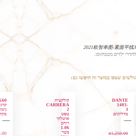
2021欧智单图-素面平线3
לחדרי ילדים מטבח/וכו.
גולשים שצפו במוצר זה חיפשו גם:
DANTE
קולקצית
K60
1403-
CARRERA
קרני
3
2
גימו
מדליונים
טפט
מקל
איטלקי
רוחב
1.06
מטר
3.00
₪
1,250.00