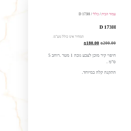
עמוד הבית
/
כללי
/ D 173H
D 173H
המחיר אינו כולל מע"מ.
₪
180.00
₪
200.00
חיפוי קיר מוכן לצבע גובה 1 מטר .רוחב 5
ס"מ .
התקנה קלה במיוחד.