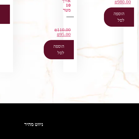
אורך
₪
980.00
10
מטר
ה
הוספה
ל
לסל
₪
110.00
₪
95.00
הוספה
לסל
ניווט מהיר