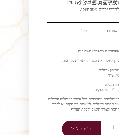
2021欧智单图-素面平线3
לחדרי ילדים מטבח/וכו.
קטגוריה:
כללי
אפשרויות אספקה ומשלוחים:
ניתן לאסוף את הסחורה ישירות מהחנות.
מחירון משלוח:
70 ש"ח
זמן משלוח:
עד 10 ימי עסקים.
המשלוחים מתבצעים לכל איזורי המשלוח הרגילים
של חברות השילוח. לאזורים מרוחקים נא לפנות
לחנות לצורך תיאום וקבלת תעריף.
הוספה לסל