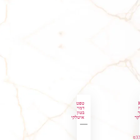
טפט
ז
דמוי
ר
בטון
קר
איטלקי
₪
3