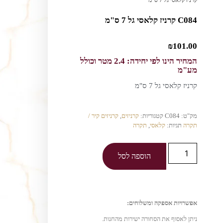
C084 קרניז קלאסי גל 7 ס"מ
₪
101.00
המחיר הינו לפי יחידה: 2.4 מטר וכולל
מע"מ
קרניז קלאסי גל 7 ס"מ
מק"ט:
C084
קטגוריות:
קרניזים
,
קרניזים קיר /
תקרה
תגיות:
קלאסי
,
תקרה
הוספה לסל
אפשרויות אספקה ומשלוחים:
ניתן לאסוף את הסחורה ישירות מהחנות.