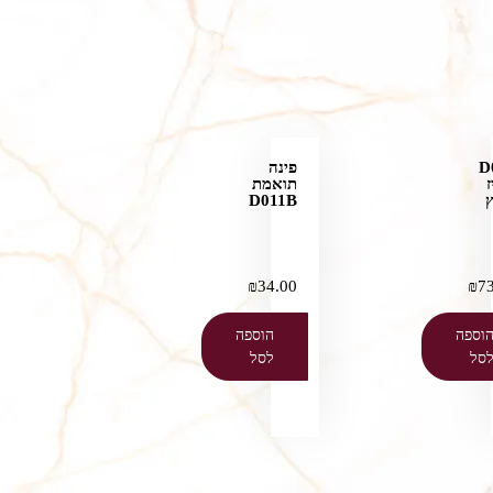
D
פינה
ז
תואמת
D011B
₪
34.00
₪
7
וספה
הוספה
סל
לסל