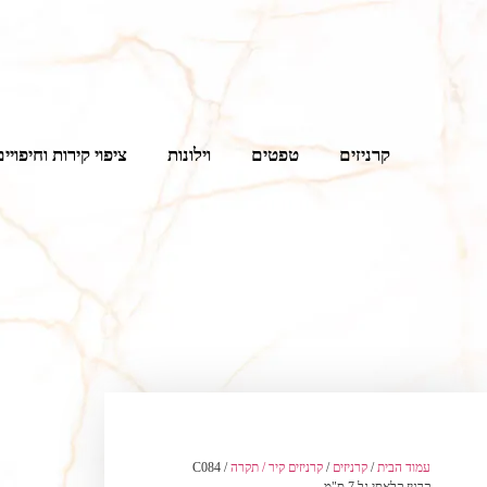
קרניזים
טפטים
וילונות
ציפוי קירות וחיפויים
עמוד הבית
/
קרניזים
/
קרניזים קיר / תקרה
/ C084
קרניז קלאסי גל 7 ס"מ