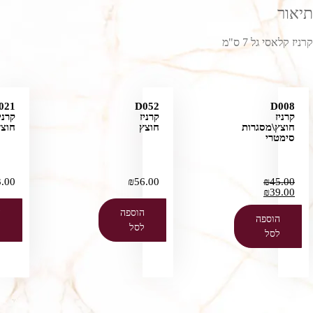
תיאור
קרניז קלאסי גל 7 ס"מ
021
D052
D008
קרניז
קרניז
קרני
חוצץ\מסגרות
חוצץ
חוצץ
סימטרי
3.00
₪
56.00
₪
45.00
₪
39.00
הוספה
ה
הוספה
לסל
ל
לסל