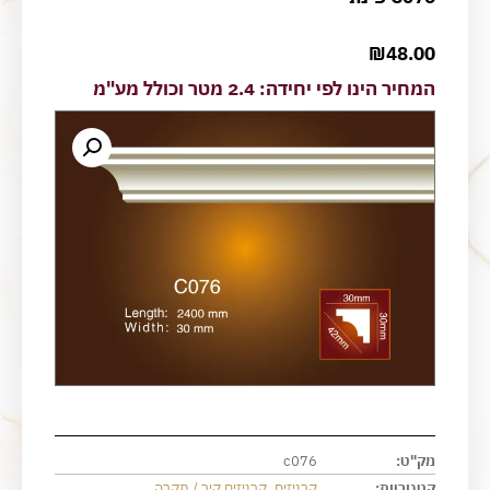
₪
48.00
המחיר הינו לפי יחידה: 2.4 מטר וכולל מע"מ
מק"ט:
c076
קטגוריות:
קרניזים
,
קרניזים קיר / תקרה