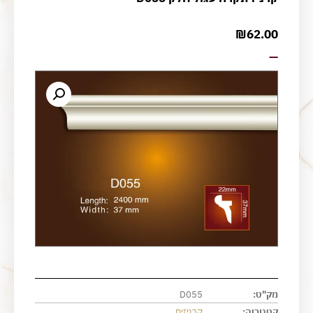
₪
62.00
—
מק"ט:
D055
קטגוריה:
קרניזים