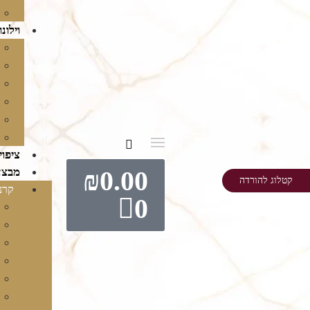
וילונו
ציפוי
0.00
₪
מבצע
קטלוג להורדה
קרני
0