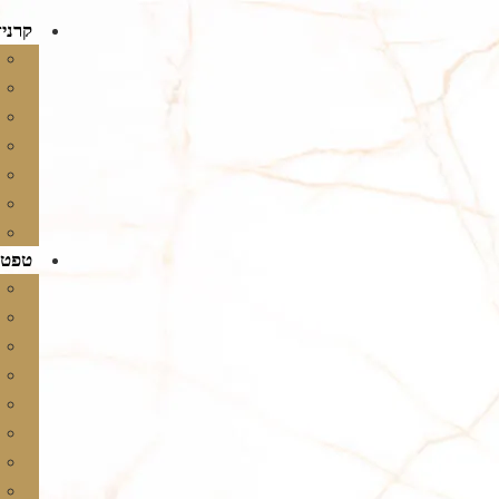
קרניז
טפטי