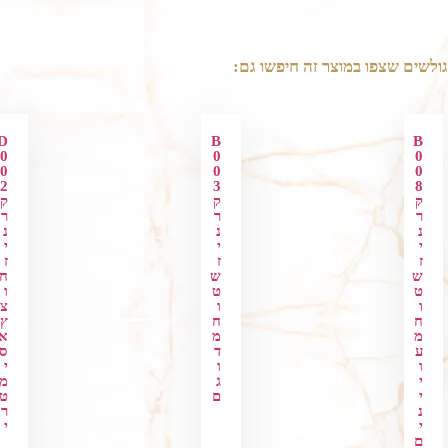
גולשים שצפו במוצר זה חיפשו גם:
D
B
B
0
0
0
0
0
0
2
3
8
ק
ק
ק
ר
ר
ר
נ
נ
נ
י
י
י
ז
ז
ז
ש
ש
ח
ט
ט
ו
ו
ו
צ
ח
ח
ץ
מ
מ
א
ע
ד
ס
ו
ו
י
י
ג
מ
י
ם
ט
נ
ר
י
י
ם