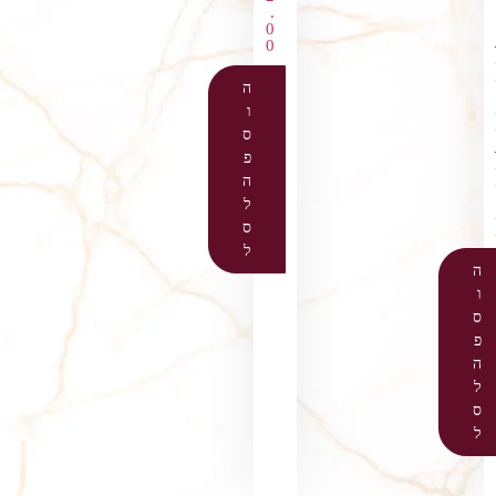
.
0
0
ה
ו
ס
פ
ה
ל
ס
ל
ה
ו
ס
פ
ה
ל
ס
ל