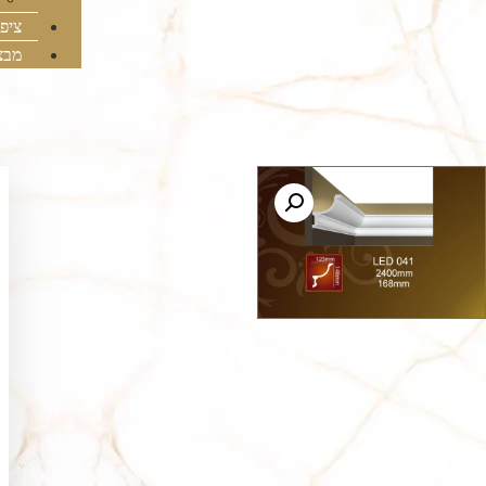
ציפו
מבצ