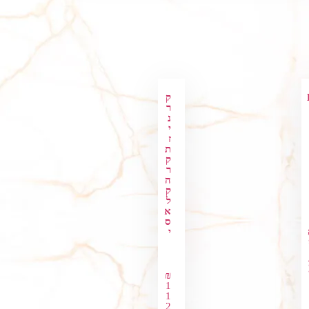
ק
ר
נ
י
ז
ת
ק
ר
ה
ק
ל
א
ס
י
₪
1
1
2