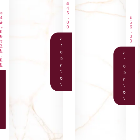
₪
4
₪
5
4
.
₪
2
0
5
.
0
6
0
.
0
0
ה
₪
0
ו
3
6
ס
ה
.
פ
ו
0
0
ה
ס
ל
פ
ס
ה
ל
ל
ס
ל