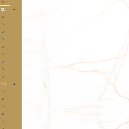
טפט
וילו