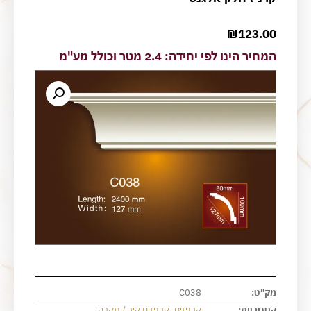
₪
123.00
המחיר הינו לפי יחידה: 2.4 מטר וכולל מע"מ
מק"ט:
C038
קטגוריות:
קרניזים
,
קרניזים קיר / תקרה