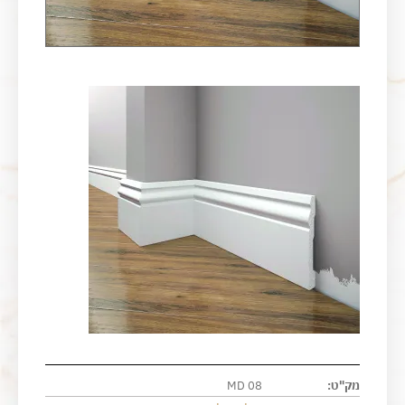
מק"ט:
MD 08