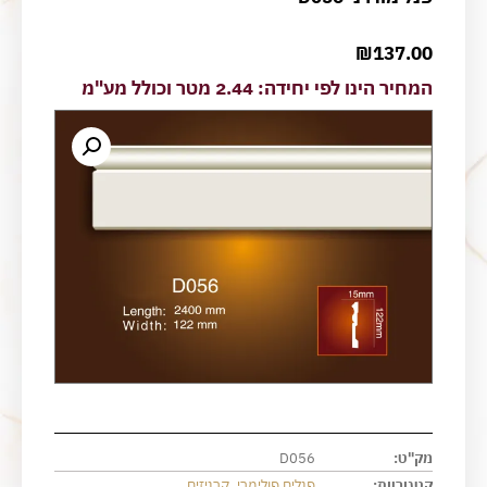
₪
137.00
המחיר הינו לפי יחידה: 2.44 מטר וכולל מע"מ
מק"ט:
D056
קטגוריות:
פנלים פולימרי
,
קרניזים