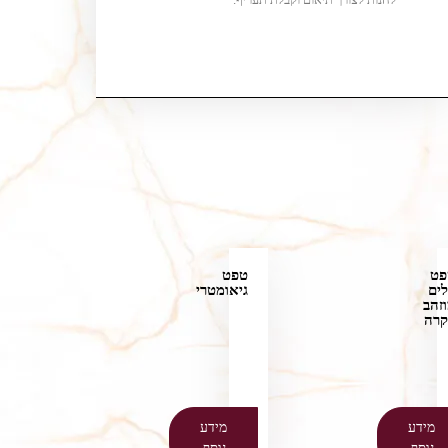
פט
טפט
ים
גיאומטרי
זהב
קרה
מידע
מידע