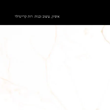
איפיון, עיצוב ובניה: רות קריינדלר