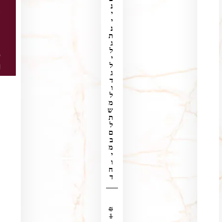
י
נ
י
ד
י
ע
נ
נ
ת
ג
ו
ל
ס
י
ל
ף
ג
ד
ו
ל
מ
ש
ת
ל
ם
ב
מ
י
ו
ח
ד
₪
1