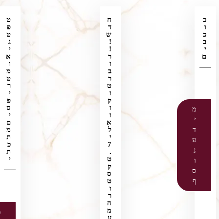
כ
ח
ט
ו
ד
פ
כ
ש
ט
ב
!
ג
י
!
י
ם
ר
א
ו
ו
ב
מ
ר
ט
ט
ר
ו
י
ק
פ
ו
ס
מ
ו
י
י
א
ם
ל
מ
ד
י
ת
ע
7
כ
נ
.
ת
ט
י
ו
ק
ס
ס
ט
ף
ו
ר
ה
מ
מ
ע