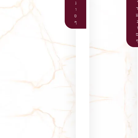
נ
ו
ס
ף