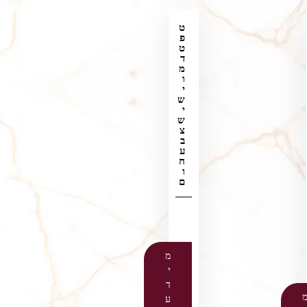
ט
פ
ט
ד
מ
ו
י
ש
י
ש
צ
ב
ע
ח
ו
ם
מ
י
ד
ע