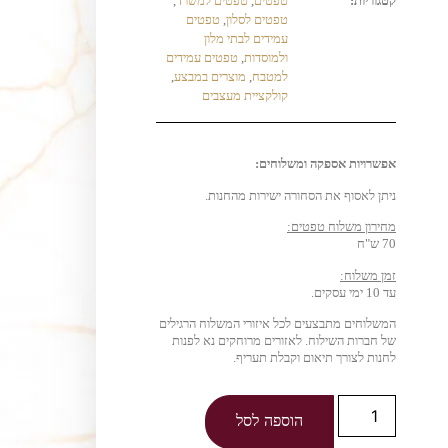
קטגוריות:
טפטים
,
טפטים למשרד
,
טפטים לסלון
,
טפטים
עמידים לבתי מלון
ולמוסדות
,
טפטים עמידים
למטבח
,
מוצרים במבצע
,
קולקציית מעצבים
אפשרויות אספקה ומשלוחים:
ניתן לאסוף את הסחורה ישירות מהחנות.
מחירון משלוח טפטים:
70 ש"ח
זמן משלוח:
עד 10 ימי עסקים.
המשלוחים מתבצעים לכל איזורי המשלוח הרגילים
של חברות השילוח. לאזורים מרוחקים נא לפנות
לחנות לצורך תיאום וקבלת תעריף.
הוספה לסל