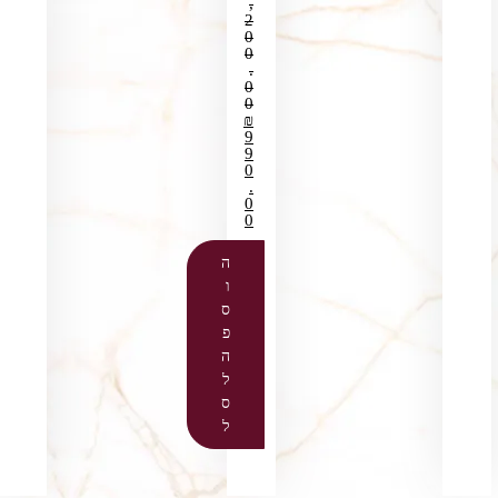
,
2
0
0
.
0
0
₪
9
9
0
.
0
0
ה
ו
ס
פ
ה
ל
ס
ל