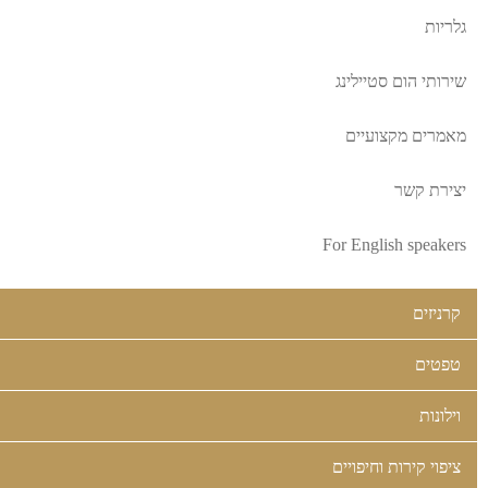
גלריות
שירותי הום סטיילינג
מאמרים מקצועיים
יצירת קשר
For English speakers
קרניזים
טפטים
וילונות
ציפוי קירות וחיפויים