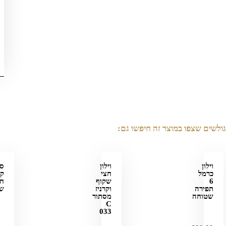
גולשים שצפו במוצר זה חיפשו גם:
וילון
וילון
סג
כרמל
חצי
קל
6
שקוף
חצ
תפירה
וקרניז
ש
שטוחה
מסתור
C
033