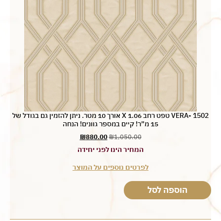
VERA- 1502 טפט רחב 1.06 X אורך 10 מטר. ניתן להזמין גם בגודל של
15 מ”ר! קיים במספר גוונים! הנחה
₪
880.00
₪
1,050.00
המחיר הינו לפני יחידה
לפרטים נוספים על המוצר
הוספה לסל