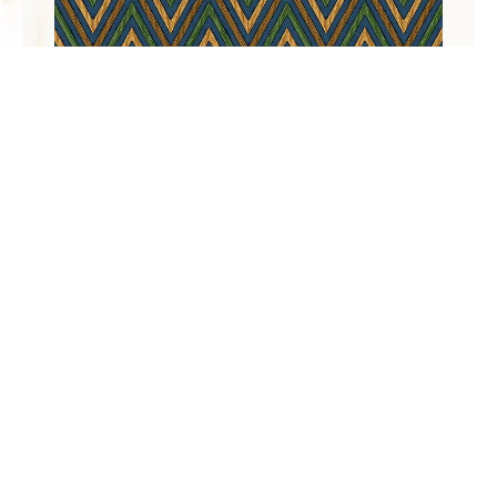
VERA- 1509 טפט רחב 1.06 X אורך 10 מטר. ניתן להזמין גם בגודל של
15 מ”ר! קיים במספר גוונים!
₪
880.00
₪
1,050.00
המחיר הינו לפני יחידה
לפרטים נוספים על המוצר