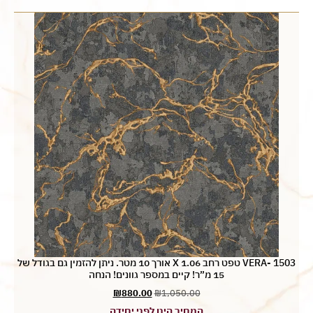
VERA- 1503 טפט רחב 1.06 X אורך 10 מטר. ניתן להזמין גם בגודל של
15 מ”ר! קיים במספר גוונים! הנחה
₪
880.00
₪
1,050.00
המחיר הינו לפני יחידה