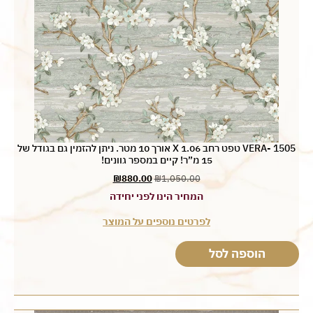
VERA- 1505 טפט רחב 1.06 X אורך 10 מטר. ניתן להזמין גם בגודל של
15 מ”ר! קיים במספר גוונים!
₪
880.00
₪
1,050.00
המחיר הינו לפני יחידה
לפרטים נוספים על המוצר
הוספה לסל